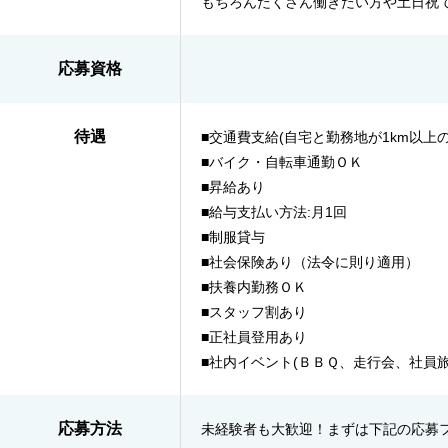
もちろんたくさん働きたい方や土日祝
応募資格
待遇
■交通費支給(自宅と勤務地が1km以上の
■バイク・自転車通勤ＯＫ
■昇給あり
■給与支払い方法:月1回
■制服貸与
■社会保険あり（法令に則り適用）
■扶養内勤務ＯＫ
■スタッフ割あり
■正社員登用あり
■社内イベント(ＢＢＱ、走行会、社員旅
応募方法
未経験者も大歓迎！まずは下記の応募