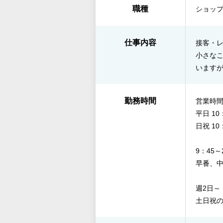
職種
ショップ
仕事内容
接客・レ
小さな
います
勤務時間
営業時
平日 10
日祝 10
9：45
早番、中
週2日
土日祝の