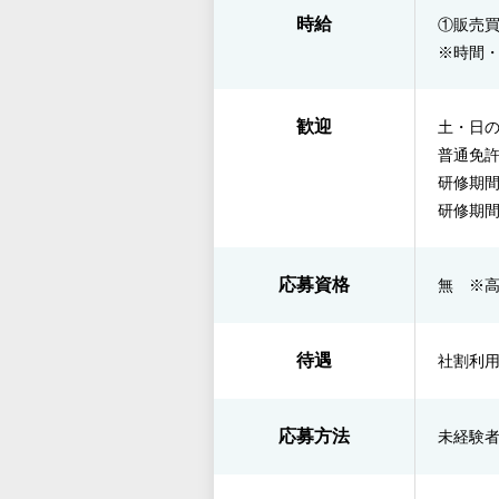
時給
①販売買
※時間
歓迎
土・日の
普通免
研修期間
研修期間時
応募資格
無 ※
待遇
社割利
応募方法
未経験