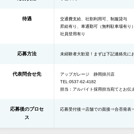
待遇
交通費支給、社割利用可、制服貸与
昇給有り、車通勤可（無料駐車場有り
社員登用有り
応募方法
未経験者大歓迎！まずは下記連絡先に
代表問合せ先
アップガレージ 静岡掛川店
TEL:0537-62-4182
担当：アルバイト採用担当宛てとお伝
応募後のプロセ
応募受付後⇒​店舗での面接⇒​合否発表​
ス