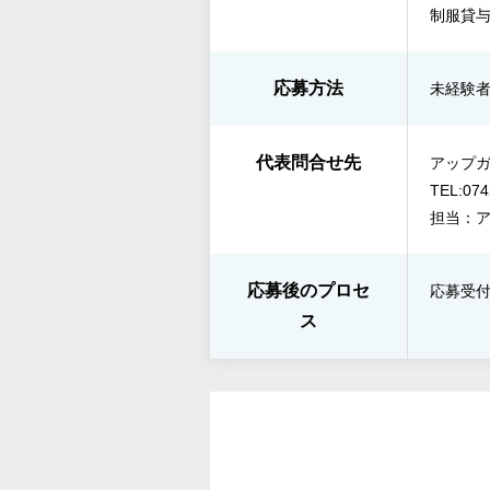
制服貸
応募方法
未経験
代表問合せ先
アップ
TEL:074
担当：
応募後のプロセ
応募受付
ス