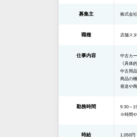
募集主
株式会
職種
店舗スタ
仕事内容
中古カ
《具体
中古用
商品の
発送や
勤務時間
9:30～19
※時間
時給
1,050