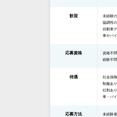
歓迎
未経験
協調性
自動車
車やバ
応募資格
資格不
経験不
待遇
社会保
制服あ
社割あ
車・バ
応募方法
未経験