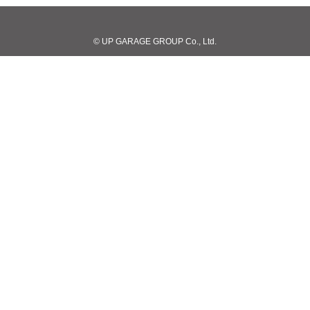
© UP GARAGE GROUP Co., Ltd.