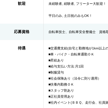
歓迎
未経験者, 経験者, フリーター大歓迎！
平日のみ, 土日祝のみもOK！
応募資格
自転車技士、自転車安全整備士 資格
待遇
■交通費支給(自宅と勤務地が1km以上の
■車・バイク・自転車通勤ＯＫ
■昇給あり
■給与支払い方法:月1回
■制服貸与
■社会保険あり（法令に則り適用）
■扶養内勤務ＯＫ
■スタッフ割あり
■正社員登用あり
■社内イベント(ＢＢＱ、走行会、社員旅