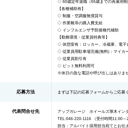
◇ 60歳定年退職（65歳までの再雇用
【各種補助有】
◇ 制服・空調服無償貸与
◇ 作業靴等の購入費支給
◇ インフルエンザ予防接種代補助
【勤務環境・従業員特典等】
◇ 休憩室有：ロッカー、冷蔵庫、電子
◇ 従業員用駐車場完備(無料)：マイ
◇ 従業員割引有
◇ ピット無料利用可
※休日の急な電話や呼び出しはありま
応募方法
まずは下記の応募フォームからご応募
代表問合せ先
アップガレージ ホイールズ厚木イン
TEL:046-220-1116 （受付時間11:00～2
担当：アルバイト採用担当宛てとお伝