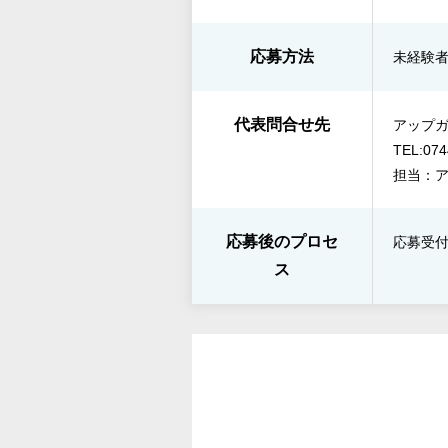
応募方法
未経験
代表問合せ先
アップ
TEL:074
担当：
応募後のプロセ
応募受付
ス