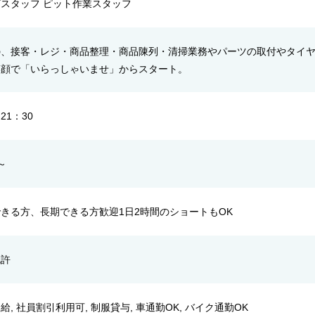
スタッフ ピット作業スタッフ
の、接客・レジ・商品整理・商品陳列・清掃業務やパーツの取付やタイ
笑顔で「いらっしゃいませ」からスタート。
ら21：30
～
きる方、長期できる方歓迎1日2時間のショートもOK
免許
給, 社員割引利用可, 制服貸与, 車通勤OK, バイク通勤OK