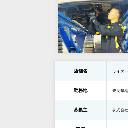
店舗名
ライダ
勤務地
奈良県橿
募集主
株式会